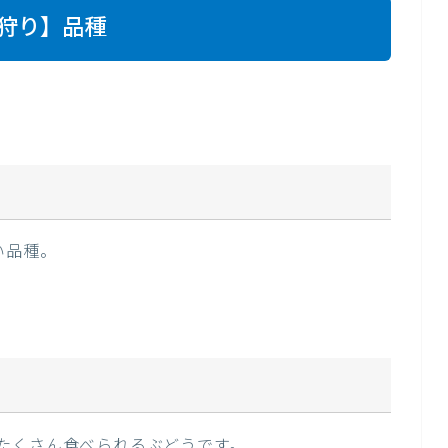
狩り】品種
い品種。
。
たくさん食べられるぶどうです。