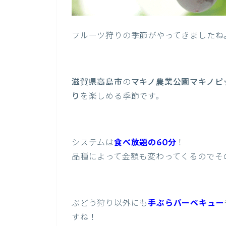
フルーツ狩りの季節がやってきましたね
滋賀県高島市
の
マキノ農業公園マキノピ
り
を楽しめる季節です。
システムは
食べ放題の60分
！
品種によって金額も変わってくるのでそ
ぶどう狩り以外にも
手ぶらバーベキュー
すね！